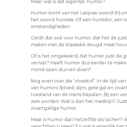
Maar wat is dat eigenlijk: humor?
Humor komt van het Latijnse woord (h)umor
het woord humide. Of een humidor, een kis
omstandigheden.
Geldt dat ook voor humor, dat het de ju
maken met de klassieke deugd maat hou
Of is het omgekeerd, dat humor juist de 
verrast? Heeft humor dus eerder te mak
mond open durven doen?
Nog even over die ‘vloeistof’. In de tijd v
vier humors (bloed, slijm, gele gal en zwa
toestand van de mens bepalen. Bij een verk
ziek worden. Wat is dan het medicijn? Jui
zwartgallige humor.
Maar is humor dan hetzelfde als lachen? Als
verschillen tussen? En wat is eigenlijk he