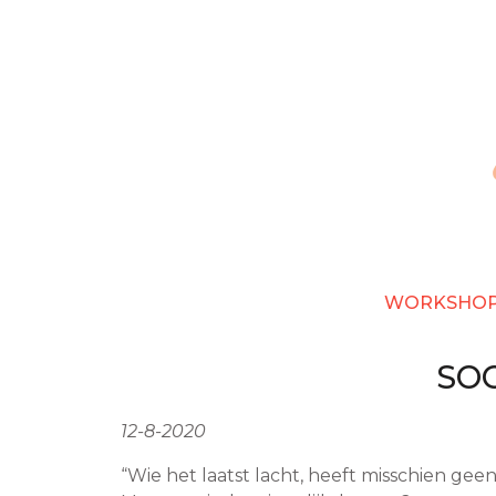
Overslaan
en
naar
de
inhoud
gaan
WORKSHO
SO
12-8-2020
“Wie het laatst lacht, heeft misschien gee