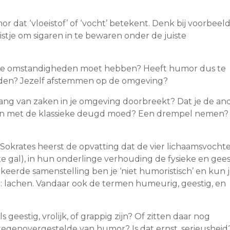
 dat ‘vloeistof’ of ‘vocht’ betekent. Denk bij voorbeel
tje om sigaren in te bewaren onder de juiste
iste omstandigheden moet hebben? Heeft humor dus te
den? Jezelf afstemmen op de omgeving?
gang van zaken in je omgeving doorbreekt? Dat je de an
en met de klassieke deugd moed? Een drempel nemen?
an Sokrates heerst de opvatting dat de vier lichaamsvocht
rte gal), in hun onderlinge verhouding de fysieke en gees
eerde samenstelling ben je ‘niet humoristisch’ en kun j
st: lachen. Vandaar ook de termen humeurig, geestig, en
 geestig, vrolijk, of grappig zijn? Of zitten daar nog
t tegenovergestelde van humor? Is dat ernst, serieusheid