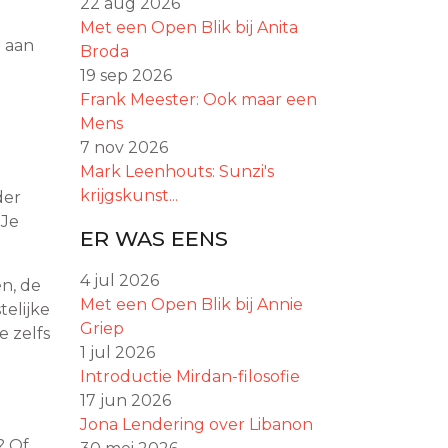
22 aug 2026
Met een Open Blik bij Anita
d aan
Broda
19 sep 2026
Frank Meester: Ook maar een
Mens
7 nov 2026
Mark Leenhouts: Sunzi's
krijgskunst...
der
 Je
ER WAS EENS
4 jul 2026
en, de
Met een Open Blik bij Annie
telijke
Griep
e zelfs
1 jul 2026
Introductie Mirdan-filosofie
17 jun 2026
Jona Lendering over Libanon
? Of