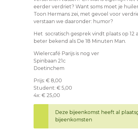
eerder verdriet? Want soms moet je huilen
Toon Hermans zei, met gevoel voor verdrie
verstaan we daaronder: humor?
Het socratisch gesprek vindt plaats op 12 
beter bekend als De 18 Minuten Man.
Wielercafé Parijs is nog ver
Spinbaan 21c
Doetinchem
Prijs: € 8,00
Student: € 5,00
4x: € 25,00
Deze bijeenkomst heeft al plaatsg
bijeenkomsten