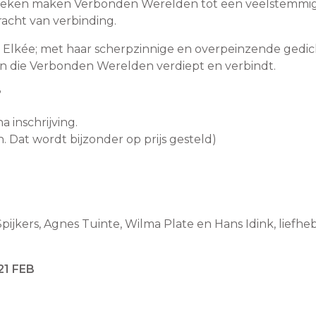
hoeken maken Verbonden Werelden tot een veelstemmi
racht van verbinding.
n Elkée; met haar scherpzinnige en overpeinzende gedi
len die Verbonden Werelden verdiept en verbindt.
?
a inschrijving.
n. Dat wordt bijzonder op prijs gesteld)
 Spijkers, Agnes Tuinte, Wilma Plate en Hans Idink, liefhe
1 FEB