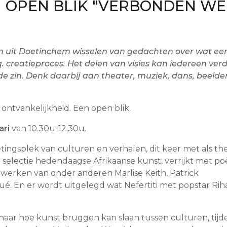
 OPEN BLIK "VERBONDEN W
n uit Doetinchem wisselen van gedachten over wat ee
q. creatieproces. Het delen van visies kan iedereen ver
de zin. Denk daarbij aan theater, muziek, dans, beeld
t ontvankelijkheid. Een open blik.
ari
van 10.30u-12.30u.
etingsplek van culturen en verhalen, dit keer met als t
selectie hedendaagse Afrikaanse kunst, verrijkt met po
n werken van onder anderen Marlise Keith, Patrick
. En er wordt uitgelegd wat Nefertiti met popstar Ri
aar hoe kunst bruggen kan slaan tussen culturen, tijd