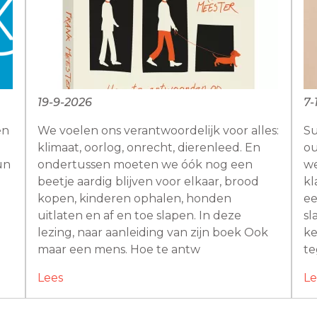
19-9-2026
7-
en
We voelen ons verantwoordelijk voor alles:
Su
n
klimaat, oorlog, onrecht, dierenleed. En
ou
un
ondertussen moeten we óók nog een
we
beetje aardig blijven voor elkaar, brood
kl
kopen, kinderen ophalen, honden
ee
uitlaten en af en toe slapen. In deze
sl
lezing, naar aanleiding van zijn boek Ook
ke
maar een mens. Hoe te antw
te
Lees
Le