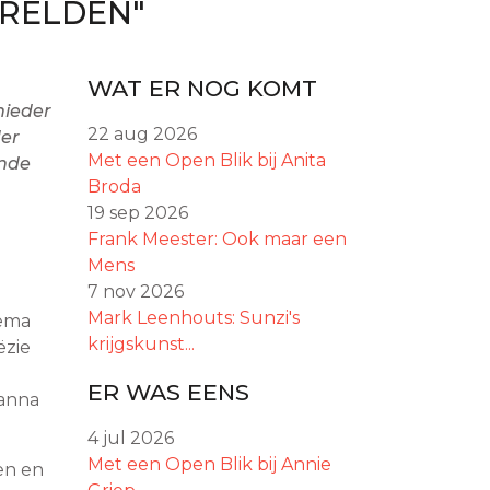
ERELDEN"
WAT ER NOG KOMT
nieder
22 aug 2026
der
Met een Open Blik bij Anita
ende
Broda
19 sep 2026
Frank Meester: Ook maar een
Mens
7 nov 2026
Mark Leenhouts: Sunzi's
hema
krijgskunst...
ëzie
ER WAS EENS
hanna
4 jul 2026
Met een Open Blik bij Annie
en en