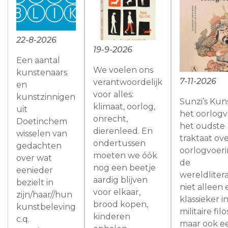
22-8-2026
19-9-2026
Een aantal
We voelen ons
kunstenaars
7-11-2026
verantwoordelijk
en
voor alles:
kunstzinnigen
Sunzi’s Kun
klimaat, oorlog,
uit
het oorlogv
onrecht,
Doetinchem
het oudste
dierenleed. En
wisselen van
traktaat ov
ondertussen
gedachten
oorlogvoeri
moeten we óók
over wat
de
nog een beetje
eenieder
wereldlitera
aardig blijven
bezielt in
niet alleen
voor elkaar,
zijn/haar//hun
klassieker i
brood kopen,
kunstbeleving
militaire filo
kinderen
c.q.
maar ook e