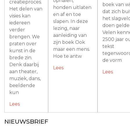
ophalen,
creatieproces.
boek van wi
honden uitlaten
Het delen van
dat zich bu
en af en toe
visies kan
het slagvel
slapen. In deze
iedereen
doen gelde
lezing, naar
verder
Velen kenn
aanleiding van
brengen. We
2500 jaar 
zijn boek Ook
praten over
tekst
maar een mens.
kunst in de
tegenwoord
Hoe te antw
brede zin.
de vorm
Denk daarbij
Lees
aan theater,
Lees
muziek, dans,
beeldende
kun
Lees
NIEUWSBRIEF