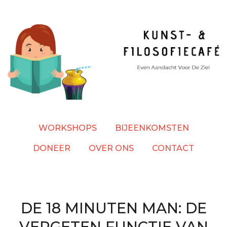
Overslaan
en
naar
de
inhoud
gaan
WORKSHOPS
BIJEENKOMSTEN
DONEER
OVER ONS
CONTACT
DE 18 MINUTEN MAN: DE
VERGETEN FUNCTIE VAN