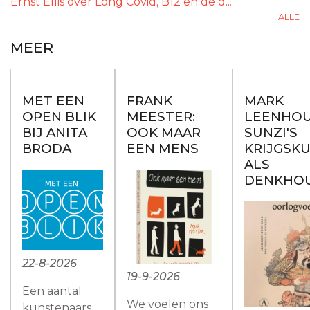
Ernst Ellis over Long Covid, B12 en de d...
ALLE
MEER
MET EEN
FRANK
MARK
OPEN BLIK
MEESTER:
LEENHOU
BIJ ANITA
OOK MAAR
SUNZI'S
BRODA
EEN MENS
KRIJGSK
ALS
DENKHO
22-8-2026
19-9-2026
Een aantal
We voelen ons
kunstenaars