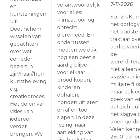
7-11-2026
verantwoordelijk
en
voor alles:
kunstzinnigen
Sunzi’s Kun
klimaat, oorlog,
uit
het oorlogv
onrecht,
Doetinchem
het oudste
dierenleed. En
wisselen van
traktaat ov
ondertussen
gedachten
oorlogvoeri
moeten we óók
over wat
de
nog een beetje
eenieder
wereldlitera
aardig blijven
bezielt in
niet alleen
voor elkaar,
zijn/haar//hun
klassieker i
brood kopen,
kunstbeleving
militaire filo
kinderen
c.q.
maar ook e
ophalen,
creatieproces.
boek van wi
honden uitlaten
Het delen van
dat zich bu
en af en toe
visies kan
het slagvel
slapen. In deze
iedereen
doen gelde
lezing, naar
verder
Velen kenn
aanleiding van
brengen. We
2500 jaar 
zijn boek Ook