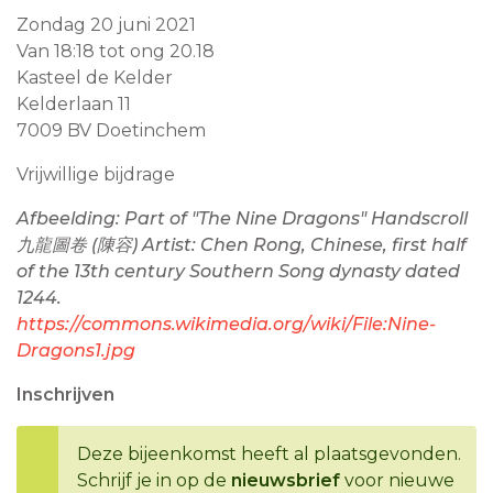
Zondag 20 juni 2021
Van 18:18 tot ong 20.18
Kasteel de Kelder
Kelderlaan 11
7009 BV Doetinchem
Vrijwillige bijdrage
Afbeelding: Part of "The Nine Dragons" Handscroll
九龍圖卷 (陳容) Artist: Chen Rong, Chinese, first half
of the 13th century Southern Song dynasty dated
1244.
https://commons.wikimedia.org/wiki/File:Nine-
Dragons1.jpg
Inschrijven
Deze bijeenkomst heeft al plaatsgevonden.
Schrijf je in op de
nieuwsbrief
voor nieuwe