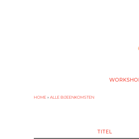
Overslaan
en
naar
de
inhoud
gaan
WORKSHO
HOME
»
ALLE BIJEENKOMSTEN
TITEL