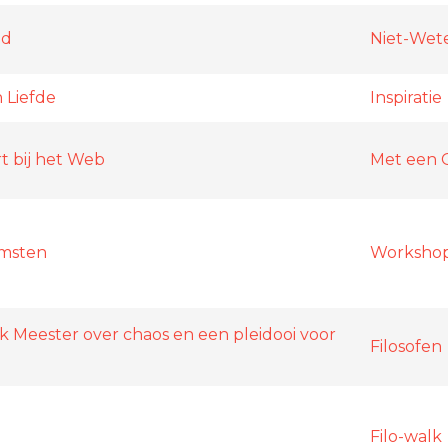
nd
Niet-Wet
 Liefde
Inspiratie
t bij het Web
Met een 
omsten
Worksho
nk Meester over chaos en een pleidooi voor
Filosofen
Filo-walk