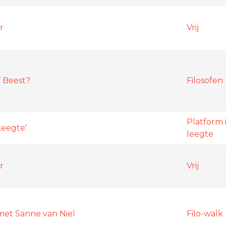
r
Vrij
 Beest?
Filosofen
Platform 
Leegte'
leegte
r
Vrij
met Sanne van Niel
Filo-walk