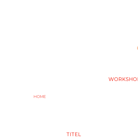
Overslaan
en
naar
de
inhoud
gaan
WORKSHO
HOME
TITEL