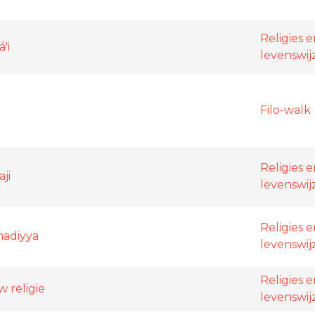
Religies 
'i
levenswij
Filo-walk
Religies 
ji
levenswij
Religies 
madiyya
levenswij
Religies 
w religie
levenswij