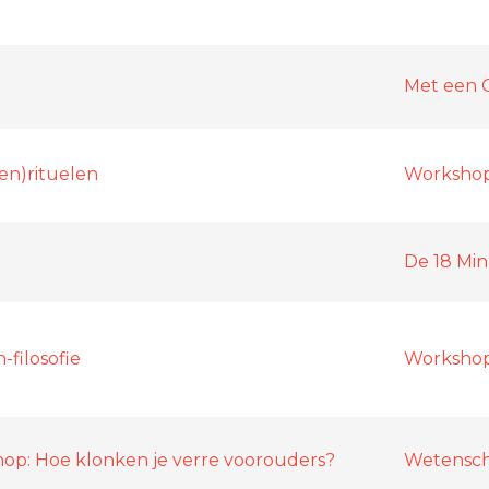
Met een 
en)rituelen
Worksho
De 18 Mi
filosofie
Worksho
hop: Hoe klonken je verre voorouders?
Wetensc