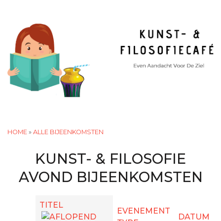
Overslaan
en
naar
de
inhoud
gaan
TOGGLE MENU VISIBILIT
HOME
»
ALLE BIJEENKOMSTEN
KUNST- & FILOSOFIE
AVOND BIJEENKOMSTEN
TITEL
EVENEMENT
DATUM