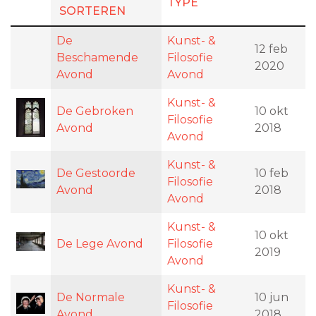
TYPE
De
Kunst- &
12 feb
Beschamende
Filosofie
2020
Avond
Avond
Kunst- &
De Gebroken
10 okt
Filosofie
Avond
2018
Avond
Kunst- &
De Gestoorde
10 feb
Filosofie
Avond
2018
Avond
Kunst- &
10 okt
De Lege Avond
Filosofie
2019
Avond
Kunst- &
De Normale
10 jun
Filosofie
Avond
2018